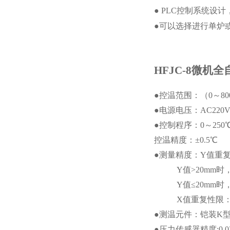
●
PLC控制系统设
●可以选择进行单炉
HFJC-8微机
●控温范围：（0～80
●电源电压：AC220V
●
控制程序：0～250
控温精度：±0.5
℃
●
测量精度：Y值重
Y
值>20mm时
Y
值≤20mm时
X
值重复性限：
●测温元件：铠装K型热
●压力传感器精度:0.02