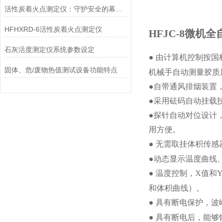
活性炭着火点测定仪：守护安全的幕后英雄
HFHXRD-6活性炭着火点测定仪
HFJC-8
石灰活度测定仪系统参数设定
●
由计算机控制按国标
固体、危/废物热值测试设备功能特点
机械手自动测量胶质
●
自带通风排烟装置
●
采用砝码自动挂载
●
探针自动对位设计
用方便。
●
无需取挂体积传感
●
动态显示温度曲线
●
温度控制，X值和
和体积曲线）。
●
具有断电保护，波
●
具有断电后，能够