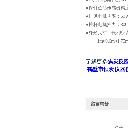
●探针位移传感器精度:
●排风电机功率：60
●推杆电机推力：800
●外形尺寸：长
×宽
×
1m×0.6m
×1.75
了解更多
焦炭反
鹤壁市恒发仪器
留言询价
产品：