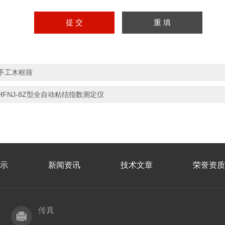
手工木框筛
HFNJ-8Z型全自动粘结指数测定仪
示
新闻资讯
技术文章
荣誉资质
传真