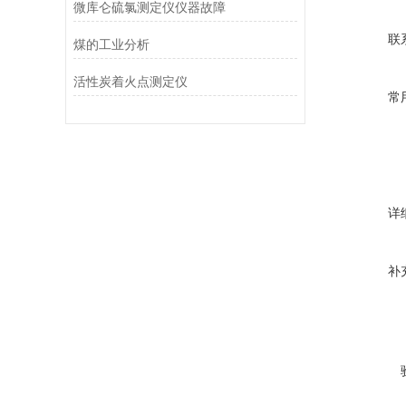
微库仑硫氯测定仪仪器故障
联
煤的工业分析
活性炭着火点测定仪
常
详
补