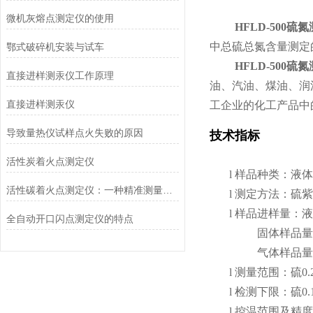
微机灰熔点测定仪的使用
HFLD-500硫
中总硫总氮含量测定
鄂式破碎机安装与试车
HFLD-500硫
直接进样测汞仪工作原理
油、汽油、煤油、润
直接进样测汞仪
工企业的化工产品中
导致量热仪试样点火失败的原因
技术指标
活性炭着火点测定仪
l
样品种类：液体
活性碳着火点测定仪：一种精准测量的科学工具
l
测定方法：硫紫
l
样品进样量：液体
全自动开口闪点测定仪的特点
固体样品量：
气体样品量：
l
测量范围：硫0.2 mg
l
检测下限：硫0.1 m
l
控温范围及精度：