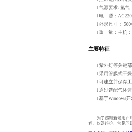
l
气源要求: 氩气：
l
电 源：AC220V
l
外形尺寸： 580×5
l
重 量：主机：2
主要特征
l
紫外灯等关键部
l
采用管膜式干燥
l
可建立并保存工
l
通过选配气体进
l
基于Windo
为了感谢新老用户
程、仪器维护、常见问