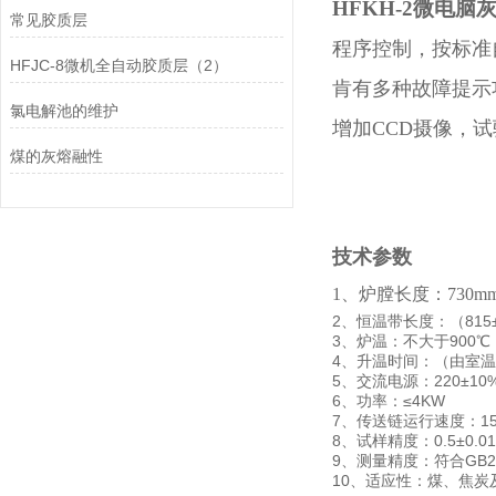
HFKH-2
微电脑
常见胶质层
程序控制，按标准
HFJC-8微机全自动胶质层（2）
肯有多种故障提示
氯电解池的维护
增加CCD摄像，
煤的灰熔融性
技术参数
1、炉膛长度：730m
2、恒温带长度：（815
3、炉温：不大于900℃
4、升温时间：（由室温升至
5、交流电源：220±10%
6、功率：≤4KW
7、传送链运行速度：15—
8、试样精度：0.5±0.01
9、测量精度：符合GB2
10、适应性：煤、焦炭