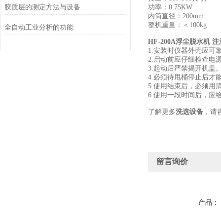
胶质层的测定方法与设备
功率：0.75KW
内筒直径：200mm
整机重量：＜100kg
全自动工业分析的功能
HF-200A浮尘脱水机
注
1.安装时仪器外壳应可
2.启动前应仔细检查电
3.起动后严禁揭开机盖
4.必须待甩桶停止后才
5.使用结束后，必须用
6.使用一段时间后，应
了解更多
洗选设备
，请
留言询价
产品：