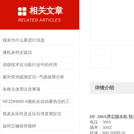
相关文章
RELATED ARTICLES
煤炭为什么要进行洗选
微机多样定硫仪
选煤技术在冶炼行业中的作用
紫外荧光硫测定仪--气路故障分析
详情介绍
灰熔点使用注意事项
HFZDHWD-6微机全自动量热仪的工作原理
焦炭反应性及反应后强度测定仪
HF-200A浮尘脱水机 
电压：380V
如何正确保存煤样
频率：50HZ
转速：800-900转/分