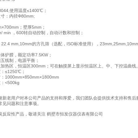
044,使用温度≤1400℃；
寸：内径Φ80mm;
m×700mm；壁厚5mm；
.5 r/ min ，600转自动控制，自动计数和控制；
，22.4 mm,10mm的方孔筛（选配，ISO标准使用），23mm,25mm,10
体炉膛，额定功率7.5KW；
相五线制，电源平衡；
立加热区，恒温区300mm；可在触摸屏上显示恒温区上、中、下控温曲线
：≤1250℃；
1000mm×850mm×1800mm
<500kg
谢新老用户对本公司产品的支持和厚爱，我们团队会提供技术支持和售后
常见问题和注意事项。
炭反应性
产品，敬请关注
鹤壁市恒发仪器仪表有限公司