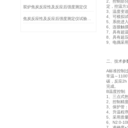
2、控制部
定，控温方
双炉焦炭反应性及反应后强度测定仪
3、温度变
4、可模拟
焦炭反应性及反应后强度测定仪试验步骤
5、系统进
6、连接触
7、具有超
8、具有超
9、电偶采用
二、技术参
A标准控制
常温～1100
碳，反应2
完成。
B温度控制:
1、三点式热
2、控制精度：
3、保护管
4、升温程序：
5、采用质
6、N2:0-1
7、准确度±1