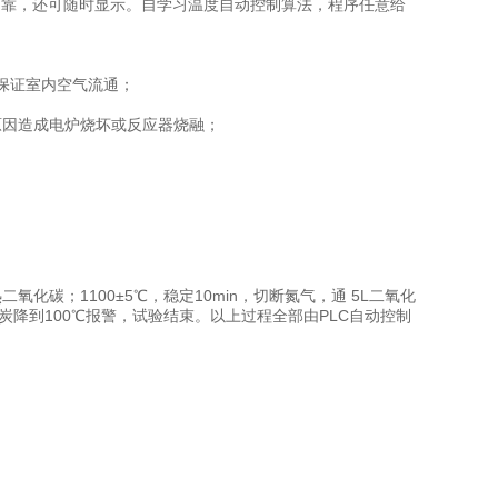
可靠，还可随时显示。自学习温度自动控制算法，程序任意给
保证室内空气流通；
；
原因造成电炉烧坏或反应器烧融；
预热二氧化碳；1100±5℃，稳定10min，切断氮气，通 5L二氧化
炭降到100℃报警，试验结束。以上过程全部由PLC自动控制