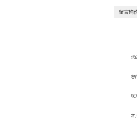
留言询
您
您
联
常