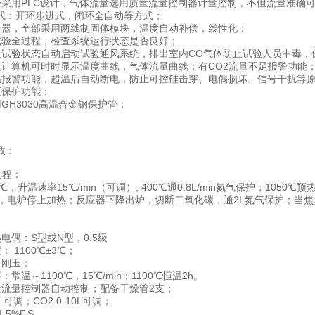
分采用PLC设计，气体流量选用质量流量控制器计量控制，不但流量准确
式：开环步进式，闭环全自动等方式；
送器，全部采用两线制固体模块，温度自动补偿，线性化；
试验全过程，检查系统运行状态是否良好；
入试验状态自动启动试验通风系统，排出室内CO气体防止试验人员中毒，
摸计算机可时时显示温度曲线，气体流量曲线；有CO2流量不足报警功能
温报警功能，超温后自动断电，防止可控硅击穿、电偶损坏、信号干扰等
压保护功能；
GH3030高温合金钢保护管；
数：
过程：
℃，升温速率15℃/min（可调）; 400℃通0.8L/min氮气保护；1050℃
h，电炉停止加热；反应器下降出炉，切断二氧化碳，通2L氮气保护；当焦
电偶：S型或N型，0.5级
 1100℃±3℃；
：刚玉；
常温～1100℃，15℃/min；1100℃恒温2h。
量流量控制器自动控制；配备干燥管2支；
0L可调；CO2:0-10L可调；
.5%F.S