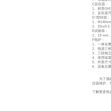
C反应器：
1、材质GH3
2、反应器尺
D I型转鼓：
1、Φ140m
2、20r±0
E试验筛：
1、19 mm
F电炉：
1、一体化整
2、电源三
3、三段独
4、使用温度
5、外形尺寸：
6、设备总重：
为了感
仪器维护、
了解更多
焦