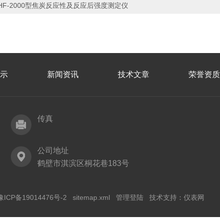
HF-2000型焦炭反应性及反应后强度测定仪
示
新闻资讯
技术文章
荣誉资质
传真
公司地址
鹤壁市淇滨区桐花巷183号
豫ICP备19014476号-2
sitemap.xml
管理登陆
技术支持：
仪表网