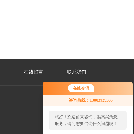
在线留言
联系我们
在线交流
咨询热线：13803929335
公
众
您好！欢迎前来咨询，很高兴为您
号
二
服务，请问您要咨询什么问题呢？
维
码