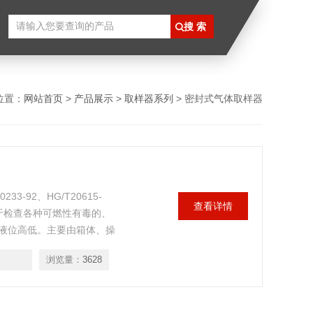
位置：
网站首页
>
产品展示
>
取样器系列
> 密封式气体取样器
3-92、HG/T20615-
查看详情
的，用于检查各种可燃性有毒的、
液位高低。主要由箱体、操
表、阀门、法兰、密封件、
浏览量：
3628
FQY-2