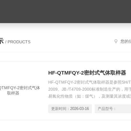
示
您的
/ PRODUCTS
HF-QTMFQY-2密封式气体取样器
HF-QTMFQY-2密封式气体取样器是参照SH/T023
2009、JB /T4709-2000标准制造生产
易氧化性物质（如：煤气），及测量其浓度或
作面板、采样钢瓶、玻璃瓶、快速接头、压力
更新时间：
2026-03-16
产品型号：
接头等组成。
HF-QTM