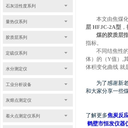
石灰活性度系列
本文由焦煤
量热仪系列
层 HFJC-2A型
，
煤的胶质层
胶质层系列
指标。
不同结焦性
定硫仪系列
体）的（Y值）,
体积变化曲线 就
水分测定仪
为了感谢新
工业分析设备
和大家分享一些
灰熔点测定仪
了解更多
焦炭反
着火点测定仪系列
鹤壁市恒发仪器