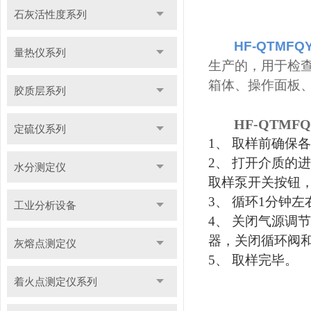
石灰活性度系列
HF-QTMFQY
量热仪系列
生产的，用于检
箱体、操作面板
胶质层系列
HF-QTMFQ
定硫仪系列
1
、 取样前确保
2
、 打开介质的进
水分测定仪
取样泵开关按钮
3
、 循环1分钟
工业分析设备
4
、 关闭气源调
器，关闭循环阀
灰熔点测定仪
5
、 取样完毕。
着火点测定仪系列