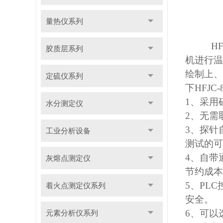
量热仪系列
HF
胶质层系列
机进行温
绘制上、
定硫仪系列
下HFJ
1
、采用
水分测定仪
2
、无需
3
、探针
工业分析设备
测试的可
4
、自带
灰熔点测定仪
节约成本
5
、PL
着火点测定仪系列
安全。
6
、可以
元素分析仪系列