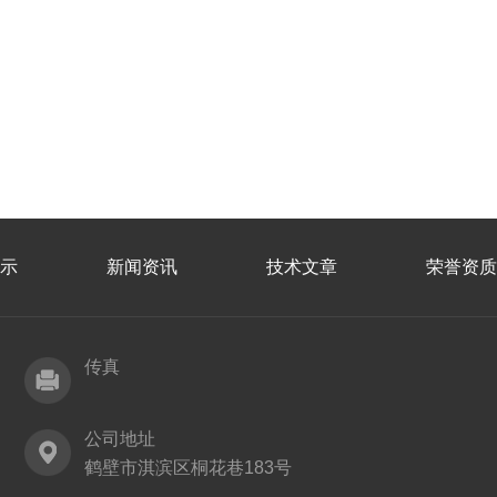
示
新闻资讯
技术文章
荣誉资质
传真
公司地址
鹤壁市淇滨区桐花巷183号