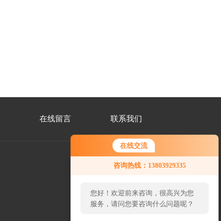
在线留言
联系我们
在线交流
咨询热线：13803929335
公
众
您好！欢迎前来咨询，很高兴为您
号
二
服务，请问您要咨询什么问题呢？
维
码