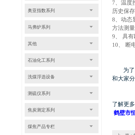
7
、温度
奥亚指数系列
历史保存
8
、动态
马弗炉系列
方法测量
9
、 具
其他
10
、 断
石油化工系列
为了
洗煤浮选设备
和大家分
测硫仪系列
了解更多
焦炭测定系列
鹤壁市
煤焦产品专栏