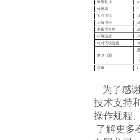
φ
测量孔径
分辨率
0.
≤
零点漂移
≤
示值漂移
≤
测量重复性
环境温度
+
≤
相对环境湿度
供电电源
净重
1
为了感
技术支持
操作规程
了解更多