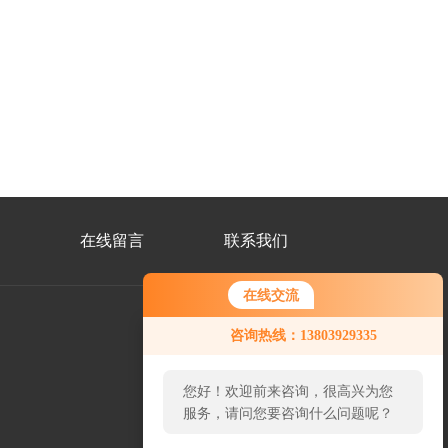
在线留言
联系我们
在线交流
咨询热线：13803929335
公
众
您好！欢迎前来咨询，很高兴为您
号
二
服务，请问您要咨询什么问题呢？
维
码