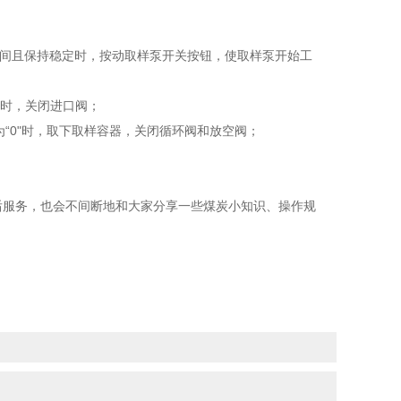
Pa之间且保持稳定时，按动取样泵开关按钮，使取样泵开始工
定时，关闭进口阀；
“0"时，取下取样容器，关闭循环阀和放空阀；
后服务，也会不间断地和大家分享一些煤炭小知识、操作规