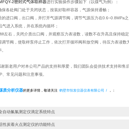
TMFQY-2密封式气体取样器
进行实验操作步骤如下（以煤气为例）：
前确保各处阀门处于关闭状态，按装好取样容器，气源保持通畅；
介质的进口阀，出口阀，并打开气源调节阀，调节气源压力在0.6~0.8M
品气进入系统，并在系统内循环；
1分钟左右，关闭介质出口阀，并观察压力表读数，读数不在升高且保持稳
气源调节阀，使取样泵停止工作，依次打开循环阀和放空阀，待压力表读数为
毕。
感谢新老用户对本公司产品的支持和厚爱，我们团队会提供技术支持和售
护、常见问题和注意事项。
煤质分析仪器
的更多详情，敬请关
注
鹤壁市恒发仪器仪表有限公司
/
，：
全自动氟氯测定仪滴定系统特点
活性炭着火点测定仪的功能特点