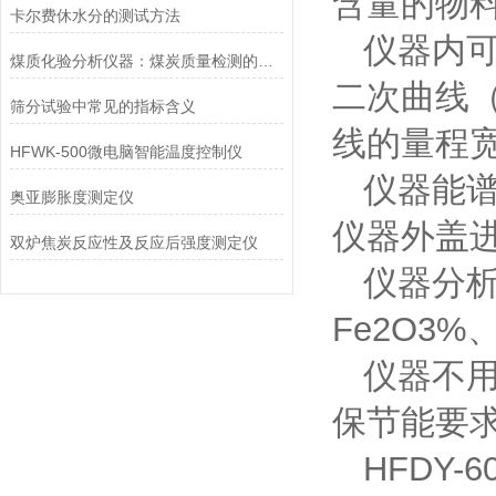
含量的物
​卡尔费休水分的测试方法
仪器内可
煤质化验分析仪器：煤炭质量检测的专业工具
二次曲线
筛分试验中常见的指标含义
线的量程
HFWK-500微电脑智能温度控制仪
仪器能
奥亚膨胀度测定仪
仪器外盖
双炉焦炭反应性及反应后强度测定仪
仪器分析
Fe2O3%、
仪器不
保节能要
HFDY-6