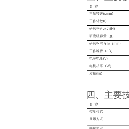
名
称
主轴转速
(r/min)
工作转数
(r)
研磨垂直压力
(N)
研磨碗容量（
g
）
研磨钢球直径（
mm
）
工作噪音（
dB
）
电源电压
(V)
电机功率（
W
）
质量
(kg)
四、主要
名
称
控制模式
显示方式
研磨装置