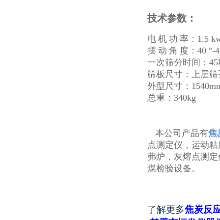
技术参数：
电
机
功
率：1.5 k
摆
动
角
度：40 °-4
一次筛分时间：45
筛板尺寸：上层筛孔
外型尺寸：1540mmx
总重：340kg
本公司产品有
焦
点测定仪，运动粘
弗炉，灰熔点测定
煤检验设备。
了解更多
焦炭反