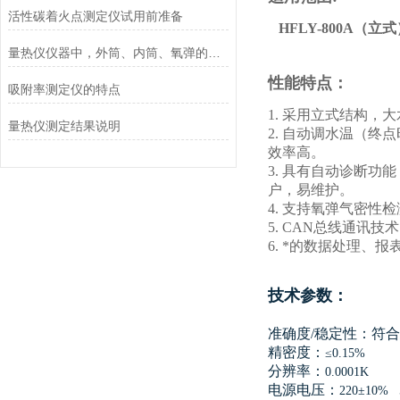
活性碳着火点测定仪试用前准备
HFLY-800A（
量热仪仪器中，外筒、内筒、氧弹的工艺要求
性能特点：
吸附率测定仪的特点
1. 采用立式结构
量热仪测定结果说明
2. 自动调水温（终
效率高。
3. 具有自动诊断
户，易维护。
4. 支持氧弹气密性
5. CAN总线通讯
6. *的数据处理
技术参数：
准确度/稳定性：
符合
精密度：
≤0.15%
分辨率：
0.0001K
电源电压：
220±10% 