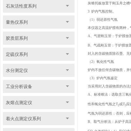
灰锥托板放置于刚玉舟之槽
石灰活性度系列
3 炉内气氛控制。
（1）弱还原性气氛
量热仪系列
本仪器之高温炉膛有两种，
A、气密刚玉管：于炉膛放置石墨
胶质层系列
B、气疏刚玉管：于炉膛放置石墨
封入的含碳物质除石墨、无
定硫仪系列
（2）氧化性气氛
水分测定仪
炉内不放任何含碳物质，并
（3）炉内气氛鉴定
工业分析设备
当采用封入含碳物质的办法
A、标准锥法：选取含三氧化
灰熔点测定仪
性和氧化性气氛之T
或T
应
2
3
气氛为弱还原性；否则，应
着火点测定仪系列
B、取气分析法：从炉子高温带