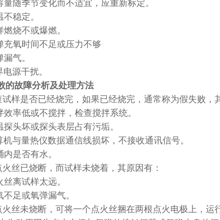
容量随季节变化而不适宜，应重新标定。
温不稳定。
样燃烧不或爆燃。
弹充氧时间不足或压力不够
弹漏气。
界电源干扰。
败的故障分析及处理方法
检查试样是否已经烧完，如果已经烧完，通常称为假失败，
拌效率低或不搅拌，检查搅拌系统。
温探头坏或探头表层占有污垢。
算机与量热仪数据通信线损坏，不接收通讯信号。
桶内是否有水。
如点火丝已烧断，而试样未烧着，其原因有：
火丝离试样太远。
氧不足或氧弹漏气。
如点火丝未烧断，可将一个点火丝捆在两根点火电极上，