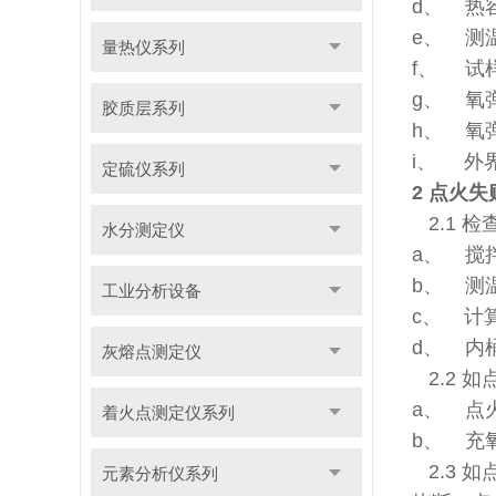
d、 热
e、 测
量热仪系列
f、 试
g、 氧
胶质层系列
h、 氧
i、 外
定硫仪系列
2
点火失
2.1 
水分测定仪
a、 搅
b、 测
工业分析设备
c、 计
d、 内
灰熔点测定仪
2.2 
a、 点
着火点测定仪系列
b、 充
2.3 
元素分析仪系列