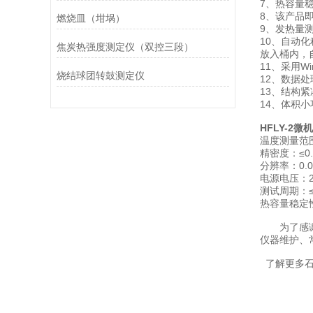
7、热容量稳
8、该产品
燃烧皿（坩埚）
9、发热量测
10、自动
焦炭热强度测定仪（双控三段）
放入桶内，
11、采用
烧结球团转鼓测定仪
12、数据
13、结构
14、体积
HFLY-2
温度测量范围
精密度：≤0.
分辨率：0.0
电源电压：22
测试周期：≤1
热容量稳定性
为了感
仪器维护、
了解更多