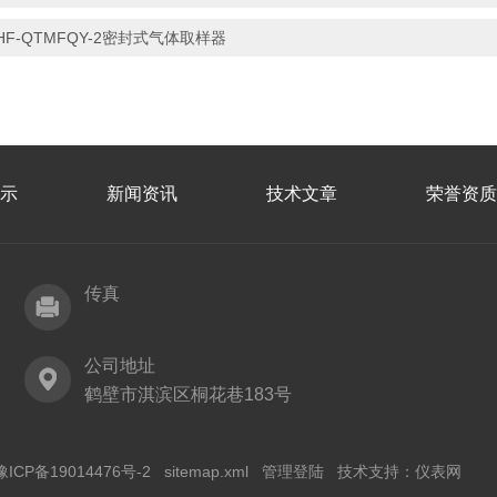
HF-QTMFQY-2密封式气体取样器
示
新闻资讯
技术文章
荣誉资质
传真
公司地址
鹤壁市淇滨区桐花巷183号
豫ICP备19014476号-2
sitemap.xml
管理登陆
技术支持：
仪表网