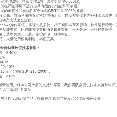
定性<0.2%，精密度<0.1%，温度分辨率0.0001K。
即使在严酷环境下运行亦具有很好的性能和可靠度。
试的重复性和再现性符合国标GB/T213-2008的要求。
化程度高、自动利用内置定容器内桶水量，自动控制仪器内外桶水温温差，
自动完成试验全过程。
Windows操作系统，实现一机多控，相互间测试互不影响，软件运行稳定性
处理功能丰富，用户能方便查询历史试验数据、当天数据、平行样数据等。
紧凑，造型美观，安装、维护简便，故障率低。
小巧，大量使用模具制造，精密度高。
微机全自动量热仪
技术参数：
：0-40℃
1%
001K
0±10%
5min（国标GB/T213-2008)；
：<0.2%，
谢新老用户对本公司产品的支持和厚爱，我们团队会提供技术支持和售后
常见问题和注意事项。
石灰活性度测定仪
产品，敬请关注
鹤壁市恒发仪器仪表有限公司