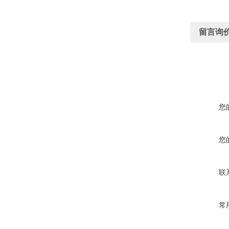
留言询
您
您
联
常