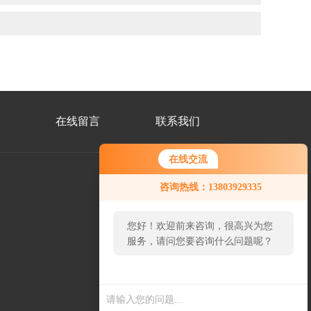
在线留言
联系我们
在线交流
咨询热线：13803929335
公
众
您好！欢迎前来咨询，很高兴为您
号
二
服务，请问您要咨询什么问题呢？
维
码