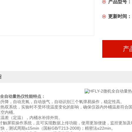
产品型号：
更新时间：
产
绍
微机全自动量热仪
性能特点：
动升降，自动充氧，自动放气，自动识别三个氧弹易操作，稳定性高。
加热双系统，实验时不受环境温度变化的影响，确保仪器内外桶温差符合
真空内桶。
水温差（定温），内桶水补排外筒。
7寸触屏双操作系统，且可实现数据上传功能，使用更加便捷，监控更加及
，测试周期≤15min（国标GB/T213-2008)；精密法≤22min。