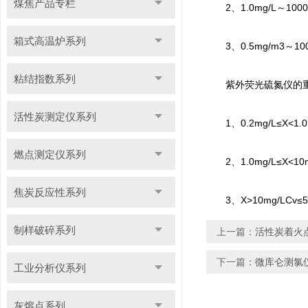
煤焦产品专栏
2、1.0mg/L～100
箱式高温炉系列
3、0.5mg/m3～10
粘结指数系列
紫外荧光硫氮仪的重
活性炭测定仪系列
1、0.2mg/L≤X<1.0m
燃点测定仪系列
2、1.0mg/L≤X<10m
焦炭反应性系列
3、X>10mg/LCv≤
制样破碎系列
上一篇：
活性炭着火
下一篇：
微库仑测氯
工业分析仪系列
灰熔点系列