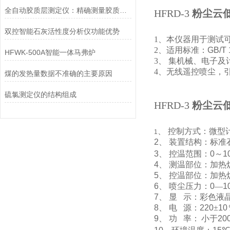
全自动胶质层测定仪：精确测量胶质层厚度的利器
HFRD-3
粉尘云
双控智能石灰活性度分析仪功能优势
1、本仪器用于测试
2、适用标准：
GB/T 
HFWK-500A智能一体马弗炉
3、
集机械、电子及
4、无线遥控喷尘，
煤的发热量数据不准确的主要原因
硫氯测定仪的结构组成
HFRD-3
粉尘云
、
控制方式：微型
1
2
、
装置结构：标准
3
、
控温范围：
0
～
1
4
、
测温部位：加热
5
、
控温部位：加热
6
、
喷尘压力：
0
—
1
7
、
显
示：彩色液
8
、
电
源：
220
±
10
9
、
功
率：
小于
20