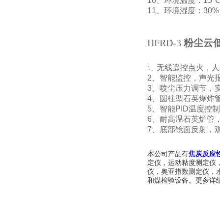
10
、
环境温度：
15
11
、
环境湿度：
30%
HFRD-3
粉尘云
无线遥控点火，人
1、
2、
智能监控，声光
3、
喷尘压力调节，
4、
圆柱型石英爆炸
5、
智能
PID
温度控制
6、
耐高温石英炉管
7、
底部镜面反射，
本公司产品有
焦炭反应
定仪，运动粘度测定仪
仪，奥亚指数测定仪，
和煤检验设备。更多详