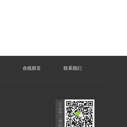
在线留言
联系我们
公
众
号
二
维
码