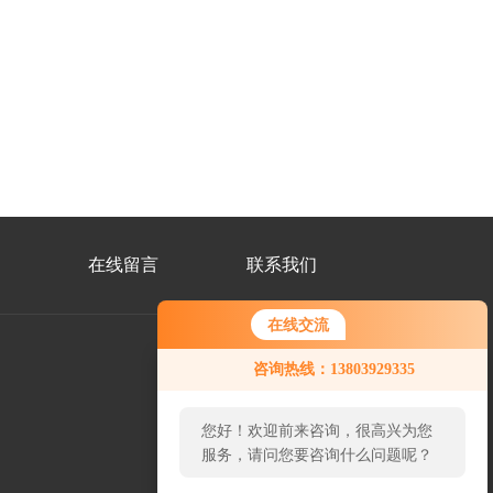
在线留言
联系我们
在线交流
咨询热线：13803929335
公
众
您好！欢迎前来咨询，很高兴为您
号
二
服务，请问您要咨询什么问题呢？
维
码