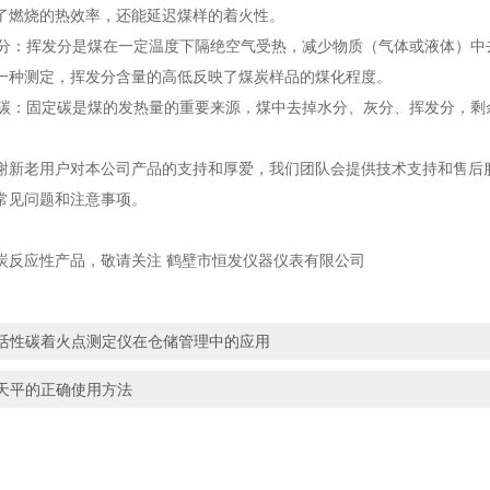
了燃烧的热效率，还能延迟煤样的着火性。
挥发分：挥发分是煤在一定温度下隔绝空气受热，减少物质（气体或液体）
一种测定，挥发分含量的高低反映了煤炭样品的煤化程度。
固定碳：固定碳是煤的发热量的重要来源，煤中去掉水分、灰分、挥发分，
谢新老用户对本公司产品的支持和厚爱，我们团队会提供技术支持和售后
常见问题和注意事项。
炭反应性
产品，敬请关注
鹤壁市恒发仪器仪表有限公司
活性碳着火点测定仪在仓储管理中的应用
天平的正确使用方法