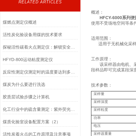
RELATED ARTICLES
概述：
HFCY-6000系
煤燃点测定仪概述
使用不受场地空间等条
活性炭化验设备用煤的技术要求
适用范围：
适用于无机械化采样设
探秘活性碳着火点测定仪：解锁安全与质量的关键钥匙
工作原理：
HFYD-800运动粘度测定仪
该采样器由电机、采样
段样品即可完成某段深
反应性测定仪测定时的温度要达到多少度？
煤炭为什么要进行洗选
技术参数：
采样量
胶质层试验步骤之计算机
采样深度
化工行业中的硫含量测定：紫外荧光测硫仪的重要性
采样粒度
功率
煤质化验室设备配置方案（2）
电压
采样器重量
活性炭着火点的工作原理及注意事项