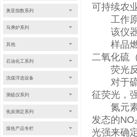
可持续农
奥亚指数系列
工作原理
马弗炉系列
该仪器基
样品燃烧
其他
二氧化硫（
石油化工系列
荧光反
洗煤浮选设备
对于硫元
征荧光，
测硫仪系列
氮元素则
焦炭测定系列
发态的NO
煤焦产品专栏
光强来确