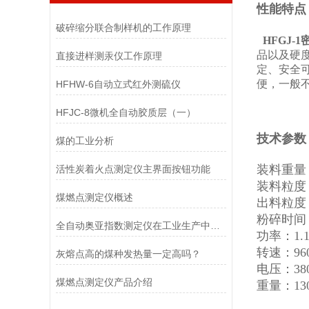
性能特点
破碎缩分联合制样机的工作原理
HFGJ-
品以及硬
直接进样测汞仪工作原理
定、安全
便，一般
HFHW-6自动立式红外测硫仪
HFJC-8微机全自动胶质层（一）
技术参数
煤的工业分析
装料重量：
活性炭着火点测定仪​主界面按钮功能
装料粒度：
煤燃点测定仪概述
出料粒度
粉碎时间
全自动奥亚指数测定仪在工业生产中发挥着重要作用
功率：1.
转速：
96
灰熔点高的煤种发热量一定高吗？
电压：38
煤燃点测定仪产品介绍
重量：13