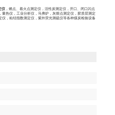
定仪
，
燃点、着火点测定仪，活性炭测定仪，开口、闭口闪点
，量热仪，工业分析仪，马弗炉，灰熔点测定仪，胶质层测定
定仪，粘结指数测定仪，紫外荧光测硫仪等各种煤炭检验设备