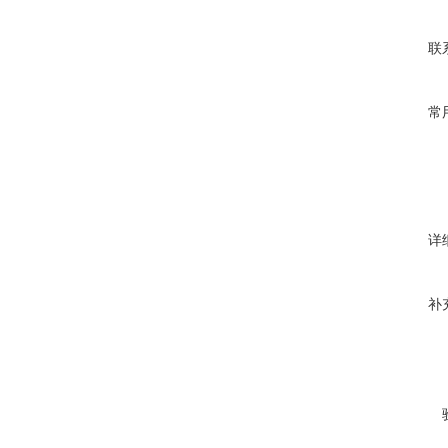
联
常
详
补