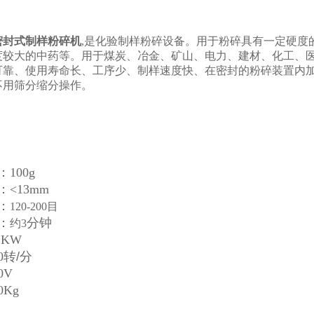
1密封式制样粉碎机
,是化验制样粉碎设备。用于粉碎具有一定硬度
度较大的中药等。用于煤炭、冶金、矿山、电力、建材、化工、
可靠、使用寿命长、工序少、制样速度快、在密封的粉碎装置内
不用筛分缩分操作。
100g
<13mm
：
120-200目
：
分钟
约3
1KW
0
转/分
0V
0Kg