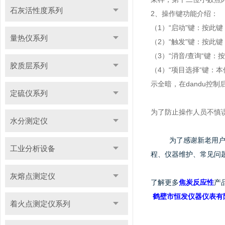
石灰活性度系列
2、操作键功能介绍：
（1）“启动"键：按此
量热仪系列
（2）“触发"键：按此键
（3）“消音/查询“键
胶质层系列
（4）“项目选择“键：
示全暗，在dandu控
定硫仪系列
为了防止操作人员不慎
水分测定仪
为了感谢新老用
工业分析设备
程、仪器维护、常见问
灰熔点测定仪
了解更多
焦炭反应性
产
鹤壁市恒发仪器仪表有
着火点测定仪系列