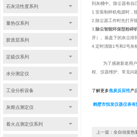
到灰桶中。除尘器有自
石灰活性度系列
1.安装制样机电源时，
2.除尘器工作时先打
量热仪系列
3.
除尘智能环保型粉碎
开）。振盘下的灰尘排
胶质层系列
4.定时清除1号和2号
定硫仪系列
为了感谢新老用
程、仪器维护、常见问
水分测定仪
工业分析设备
了解更多
产
焦炭反应性
鹤壁市恒发仪器仪表有
灰熔点测定仪
着火点测定仪系列
上一篇：
全自动发热