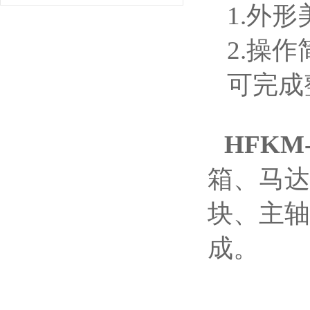
1.外
2.操
可完成
HFK
箱、马达
块、主轴
成。