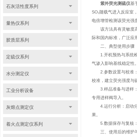
紫外荧光测硫仪
基
石灰活性度系列
SO₂随载气进入反应
电倍增管检测该荧光强度
量热仪系列
该方法具有灵敏度高（可检
际和国内标准，广泛应
胶质层系列
二、典型使用步骤
1.开机预热与系统检
定硫仪系列
气渗入影响基线稳定性
2.参数设置与校准：在
水分测定仪
校准，建立荧光强度与
3.样品准备与进样：
工业分析设备
专用进样阀导入。
4.运行分析：启动分
灰熔点测定仪
果。
5.数据保存与复核：
着火点测定仪系列
三、使用后的维护