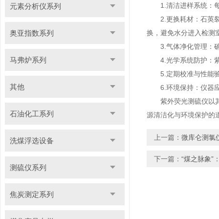
1.清洁进样系统：每
元素分析仪系列
2.更换耗材：石英裂
奥亚指数系列
换，避免水分进入检测
3.气体净化管理：确
马弗炉系列
4.光学系统防护：紫
5.定期校准与性能验
其他
6.环境保持：仪器应
紫外荧光测硫仪以其精
石油化工系列
源清洁化与环境保护的
上一篇：
微库仑测氯
洗煤浮选设备
下一篇：
“煤之脉象
测硫仪系列
焦炭测定系列