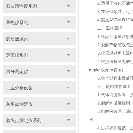
2.适用于液化石油气
石灰活性度系列
3.在环保领域，可用
4.满足ASTM D36
量热仪系列
二、工作原理
1.样品经微量注射器注
胶质层系列
2.裂解产物随载气进入
3.仪器通过恒电流电解
定硫仪系列
4.根据法拉第电解定
mg/kg或ppm表示）。
水分测定仪
5.整个过程由微处理
三、使用注意事项
工业分析设备
1.气体纯度保障：所
2.裂解炉温度控制：
灰熔点测定仪
3.电解液管理：滴定
水。
着火点测定仪系列
4.进样操作规范：进