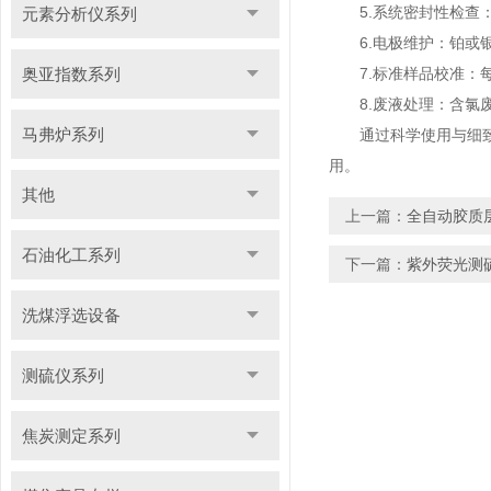
5.系统密封性检查：
元素分析仪系列
6.电极维护：铂或银
奥亚指数系列
7.标准样品校准：每
8.废液处理：含氯废
马弗炉系列
通过科学使用与细致维
用。
其他
上一篇：
全自动胶质
石油化工系列
下一篇：
紫外荧光测
洗煤浮选设备
测硫仪系列
焦炭测定系列