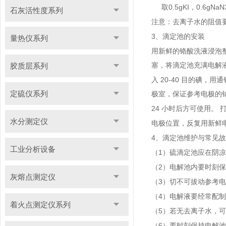
0.5gKI
0.6gNaN
取
，
石灰活性度系列
注意：去离子水的阻值
3
、滴定池的安装
量热仪系列
用新鲜的铬酸洗液浸泡
胶质层系列
塞，将滴定池充满电解
20-40
入
目的碘，用通
定硫仪系列
极室，保证参考电极的
24
小时后方可使用。
水分测定仪
电极位置，反复用新鲜
4
、滴定池维护与常见故
工业分析设备
1
（
）硫滴定池应在阴凉
2
（
）电解池内要时刻保
灰熔点测定仪
3
（
）切不可拔动参考电
4
（
）电解液要经常配制
着火点测定仪系列
5
（
）若无去离子水，可
6
（
）要时刻保持电解池