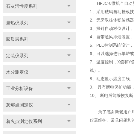
HFJC-8微机全自
石灰活性度系列
1、采用砝码自动挂载
2、无需取挂体积传感
量热仪系列
3、探针自动对位设计
4、自带通风排烟装置
胶质层系列
5、PLC控制系统设
6、可以选择进行单炉
定硫仪系列
7、温度控制，X值和
线）。
水分测定仪
8、动态显示温度曲线
9、 具有断电保护功
工业分析设备
10、 断电后能够恢复
灰熔点测定仪
为了感谢新老用户
仪器维护、常见问题和
着火点测定仪系列