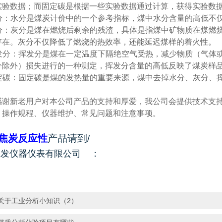
实验数据；而固定碳是根据一些实验数据通过计算，获得实验数
分：水分是煤炭计价中的一个参考指标，煤中水分含量的高低不
分：灰分是煤在燃烧后剩余的残渣，具体是指煤中矿物质在煤燃
存在。灰分不仅降低了燃烧的热效率，还能延迟煤样的着火性。
发分：挥发分是煤在一定温度下隔绝空气受热，减少物质（气体
分除外）损失进行的一种测定，挥发分含量的高低反映了煤炭样
定碳：固定碳是煤的发热量的重要来源，煤中去掉水分、灰分、
感谢新老用户对本公司产品的支持和厚爱，我公司会提供技术支
、操作规程、仪器维护、常见问题和注意事项。
焦炭反应性
产品请到
/
发仪器仪表有限公司
：
​关于工业分析小知识（2）