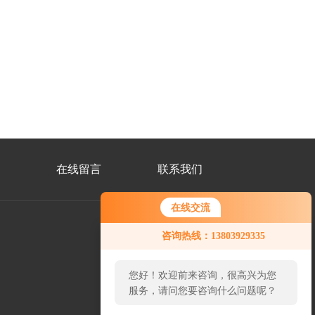
在线留言
联系我们
在线交流
咨询热线：13803929335
公
众
您好！欢迎前来咨询，很高兴为您
号
二
服务，请问您要咨询什么问题呢？
维
码