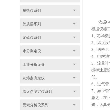
量热仪系列
依据G
胶质层系列
根据仪器
1、称样
定硫仪系列
2、温度
3、送样
水分测定仪
4、电解
5、流量计
工业分析设备
搅拌速度设
低。
灰熔点测定仪
6、过气
7、异径
着火点测定仪系列
总之，在
题，认真
元素分析仪系列