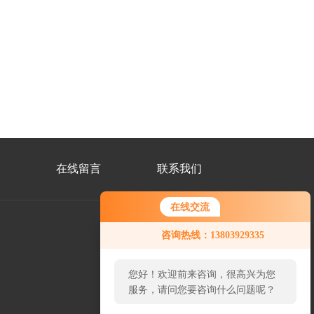
在线留言
联系我们
在线交流
咨询热线：13803929335
公
众
您好！欢迎前来咨询，很高兴为您
号
二
服务，请问您要咨询什么问题呢？
维
码