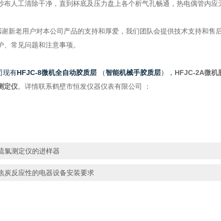
纱布人工清除干净，直到杯底及压力盘上各个析气孔畅通，热电偶管内应
感谢新老用户对本公司产品的支持和厚爱，我们团队会提供技术支持和售
护、常见问题和注意事项。
现有
HFJC-8微机全自动胶质层
（
智能机械手胶质层
），
HFJC-2A微
测定仪
。
详情联系
鹤壁市恒发仪器仪表有限公司
：
硫氯测定仪的进样器
焦炭反应性的电器设备安装要求