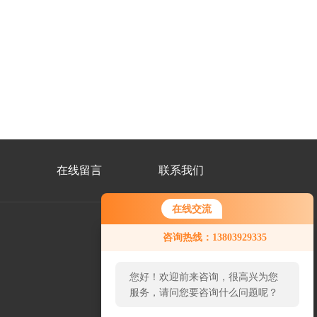
在线留言
联系我们
在线交流
咨询热线：13803929335
公
众
您好！欢迎前来咨询，很高兴为您
号
二
服务，请问您要咨询什么问题呢？
维
码