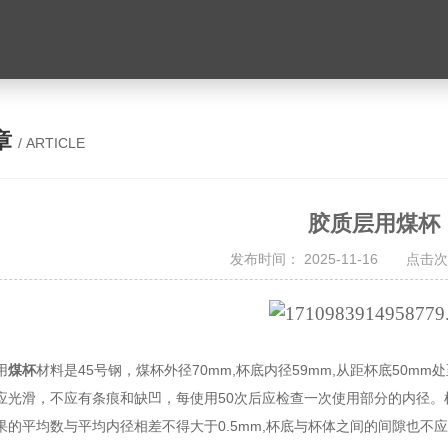
章
/ ARTICLE
胶质层用煤杯
发布时间： 2025-11-16 点击次
用
煤杯
材料是45号钢，煤杯外径70mm,杯底内径59mm,从距杯底50mm
应光滑，不应有条痕和缺凹，每使用50次后应检查一次使用部分的内径。
果的平均数与平均内径相差不得大于0.5mm,杯底与杯体之间的间隙也不应