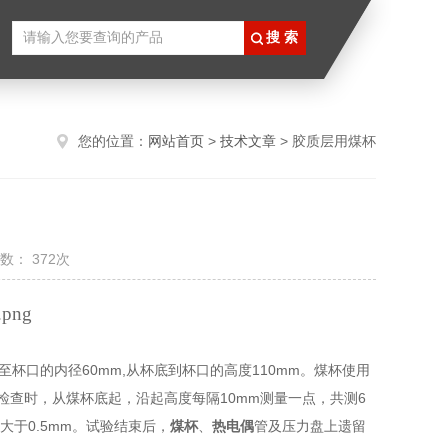
您的位置：
网站首页
>
技术文章
> 胶质层用煤杯
数： 372次
处至杯口的内径60mm,从杯底到杯口的高度110mm。煤杯使用
检查时，从煤杯底起，沿起高度每隔10mm测量一点，共测6
大于0.5mm。试验结束后，
煤杯
、
热电偶
管及压力盘上遗留