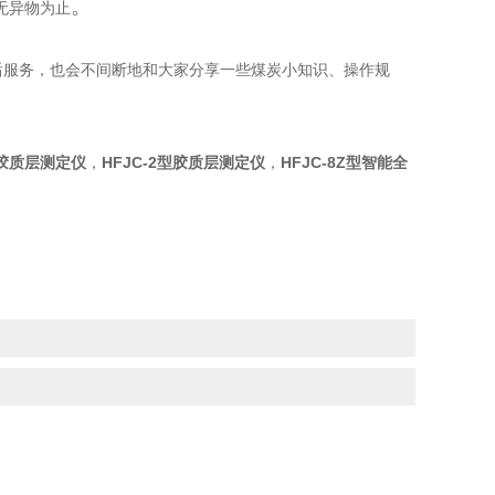
。
无异物为止
后服务，也会不间断地和大家分享一些煤炭小知识、操作规
机胶质层测定仪
，
HFJC-2型胶质层测定仪
，
HFJC-8Z型智能全