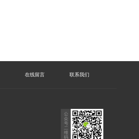
在线留言
联系我们
公
众
号
二
维
码