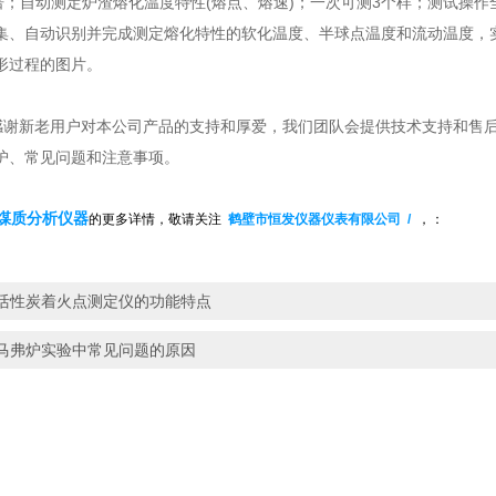
倍
；
自动测定炉渣熔化温度特性(熔点、熔速)
；
一次可测3个样；测试操作
集、自动识别并完成测定熔化特性的软化温度、半球点温度和流动温度，
形过程的图片。
感谢新老用户对本公司产品的支持和厚爱，我们团队会提供技术支持和售
护、常见问题和注意事项。
煤质分析仪器
的更多详情，敬请关
注
鹤壁市恒发仪器仪表有限公司
/
，：
活性炭着火点测定仪的功能特点
马弗炉实验中常见问题的原因