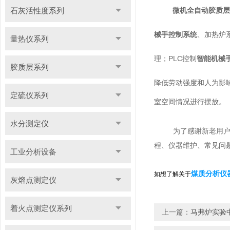
石灰活性度系列
微机全自动胶质层
械手控制系统
、加热炉
量热仪系列
PLC
理；
控制
智能机械
胶质层系列
降低劳动强度和人为影
定硫仪系列
室空间情况进行摆放。
水分测定仪
为了感谢新老用
程、仪器维护、常见问
工业分析设备
煤质分析仪
如想了解关于
灰熔点测定仪
着火点测定仪系列
上一篇：
马弗炉实验