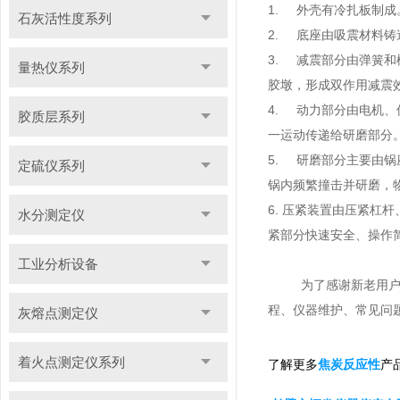
1. 外壳有冷扎板制
石灰活性度系列
2. 底座由吸震材料
3. 减震部分由弹簧
量热仪系列
胶墩，形成双作用减震
4. 动力部分由电机
胶质层系列
一运动传递给研磨部分
5. 研磨部分主要由
定硫仪系列
锅内频繁撞击并研磨，
6. 压紧装置由压紧
水分测定仪
紧部分快速安全、操作
工业分析设备
为了感谢新老用
程、仪器维护、常见问
灰熔点测定仪
着火点测定仪系列
了解更多
产
焦炭反应性