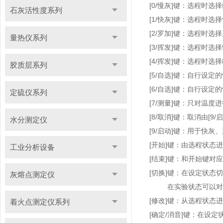
[0/慢灰]键：选程时选
石灰活性度系列
[1/快灰]键：选程时选
[2/罗加]键：选程时选
量热仪系列
[3/挥发]键：选程时选
[4/挥发]键
：
选程时选择
胶质层系列
[5/自选]键：自行设定
[6/自选]键：自行设定
定硫仪系列
[7/测量]键：只对温度
[8/取消]键：取消由[9
水分测定仪
[9/启动]键：用于快
[开始]键：由选程状态
工业分析设备
[结束]键：和开始键对
[切换]键：在设定状态
灰熔点测定仪
在实验状态可以对程序
[修改]键：从选程状态
着火点测定仪系列
[确定/消音]键：在设