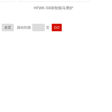
HFWK-500B​智能马弗炉
末页
跳转到第
页