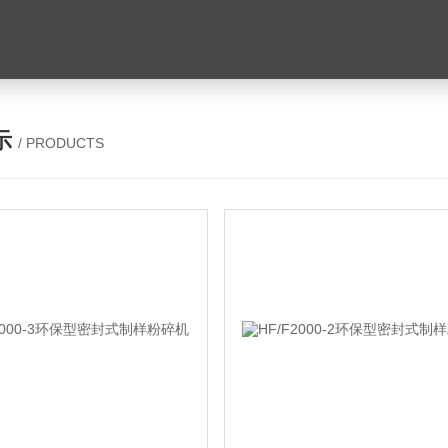
示
/ PRODUCTS