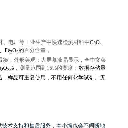
材、电厂等工业生产中快速检测材料中
CaO、
、Fe
O
的
百分含量 。
2
3
紧凑，外形美观；大屏幕液晶显示，全中文菜
e
O
%，
测量范围到15%的宽度；
数据存储量
2
3
品，样品可重复使用
，
不用任何化学试剂、无
供技术支持和售后服务，本小编也会不间断地