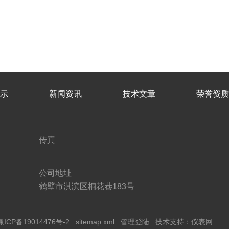
示
新闻资讯
技术文章
荣誉资质
传真
公司地址
鹤壁市淇滨区桐花巷183号
豫ICP备19014476号-2
sitemap.xml
管理登陆
技术支持：
仪表网