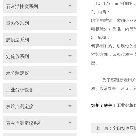
（10--12）mm的
石灰活性度系列
2、内筒：
内筒用紫铜、黄铜或不锈
量热仪系列
电极除外）为准。内筒
3、氧弹：
胶质层系列
氧弹
用耐热、耐腐蚀的镍
性能方面，试验过程中
定硫仪系列
应。
水分测定仪
为了感谢新老用
程、仪器维护、常见问
工业分析设备
如想了解关于
工业分析
灰熔点测定仪
着火点测定仪系列
上一篇：
全自动奥亚