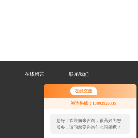
在线留言
联系我们
在线交流
咨询热线：13803929335
公
众
您好！欢迎前来咨询，很高兴为您
号
二
服务，请问您要咨询什么问题呢？
维
码