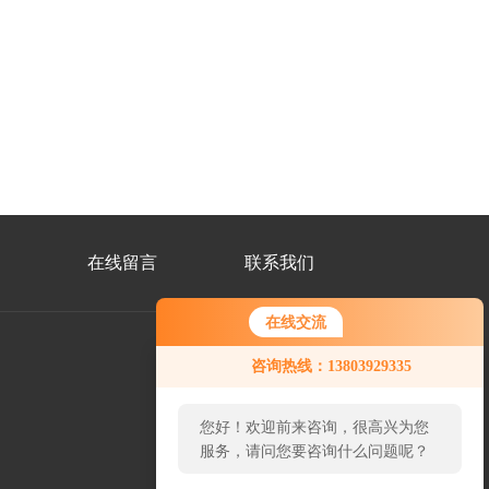
在线留言
联系我们
在线交流
咨询热线：13803929335
公
众
您好！欢迎前来咨询，很高兴为您
号
二
服务，请问您要咨询什么问题呢？
维
码