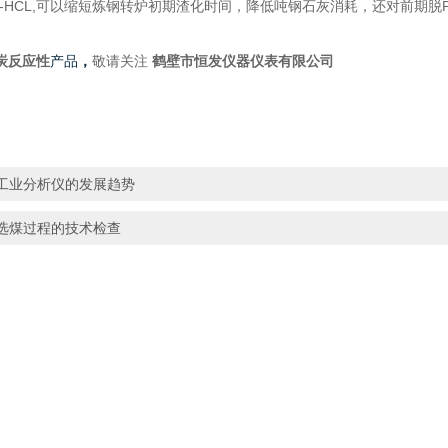
/4N-HCL,可以缩短炼钢转炉初期渣化时间，降低吨钢石灰消耗，还对前期脱
炭反应性
产品
，
敬请关注
鹤壁市恒发仪器仪表有限公司
工业分析仪的发展趋势
选煤过程的技术检查